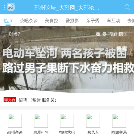
邳州论坛_大邳网_大邳论坛_邳州_邳州地区最大最真实的综合门户网站


热点
茶吧杂谈
美食控
爱摄影
亲子秀
车互动
去
为邳州八集山后村孙庄组救人小伙点赞
招聘 （帮厨 服务员）
曝光台
祥和苑房屋出租
运西中学学区房出租
[招聘]招聘司机
为邳州八集山后村孙庄组救人小伙点赞
邳州杂谈
房屋租售
招聘求职
顺风车
同城交易
招聘 （帮厨 服务员）