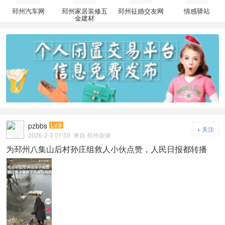
邳州汽车网
邳州家居装修五
邳州征婚交友网
情感驿站
金建材
pzbbs
Lv.9
+ 关注
2026-2-3 01:59
来自 邳州杂谈
为邳州八集山后村孙庄组救人小伙点赞，人民日报都转播