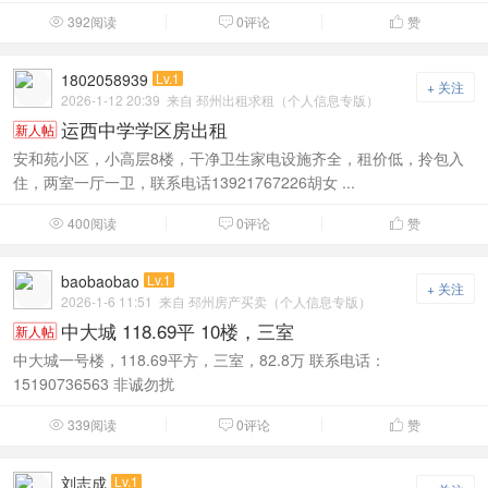
392阅读
0评论
赞



1802058939
Lv.1
+ 关注
2026-1-12 20:39
来自 邳州出租求租（个人信息专版）
运西中学学区房出租
新人帖
安和苑小区，小高层8楼，干净卫生家电设施齐全，租价低，拎包入
住，两室一厅一卫，联系电话13921767226胡女 ...
400阅读
0评论
赞



baobaobao
Lv.1
+ 关注
2026-1-6 11:51
来自 邳州房产买卖（个人信息专版）
中大城 118.69平 10楼，三室
新人帖
中大城一号楼，118.69平方，三室，82.8万 联系电话：
15190736563 非诚勿扰
339阅读
0评论
赞



刘志成
Lv.1