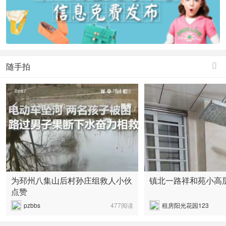
随手拍

为邳州八集山后村孙庄组救人小伙
镇北一路祥和苑小高
点赞
pzbbs
477阅读
租房阳光花园123