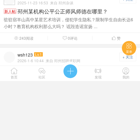
2025-11-23 16:53
来自 邳州杂谈
邳州某机构公平公正师风师德在哪里？
新人帖
驻驻宿羊山高中某星艺术培训，侵犯学生隐私？限制学生自由长达6
小时？教育机构权利那么大吗？ 诋毁造谣宣扬 ...
243阅读
0评论
赞




菜单
wsh123
Lv.1
+ 关注
2026-1-6 10:44
来自 邳州招聘求职网
招小区保安多名
新人帖





男，年龄55岁以下，身高1.70以上，身体健康，无不良嗜好！月薪三
首页
社区
发现
我的
千，月休四天； 地点：金御上品小区。电话 ...
705阅读
1评论
赞



lxy123
Lv.1
+ 关注
2025-11-22 21:24
来自 邳州出租求租（个人信息专版）
解放路大唐街对过，邮电新村西侧，三室一厅，
新人帖
家..