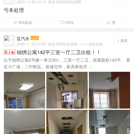
2025-11-24 12:14
来自 邳州同城交易网
亏本处理
505阅读
0评论
赞



盐汽水
Lv.1
+ 关注
2025-11-23 21:09
来自 邳州出租求租（个人信息专版）
锦绣公寓142平三室一厅二卫出租！！
新人帖
位于锦绣公寓2号楼一单元501，三室一厅二卫，房屋面积142平。 靠
近小广场，二中附近。装修完毕，家具家电齐 ...