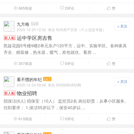
665阅读
2评论
赞



九方格
Lv.0
+ 关注
2025-12-25 12:32
来自 邳州房产买卖（个人信息专版）
运中学区房吉售
新人帖
凯旋花园5号楼9楼2单元东户120平方，运中、实验学区。各种家具
齐全、精装修，热水器，暖气，拎包就住。看房 ...
357阅读
0评论
赞



看不惯的年纪
Lv.1
+ 关注
2025-12-24 09:49
来自 邳州招聘求职网
物业招聘
新人帖
招保洁(6人) 招保安（10人） 监控员2名 岗位职责：从事小区服务。
任职要求： 1,保洁55岁以下，保安40岁以 ...
613阅读
0评论
赞


