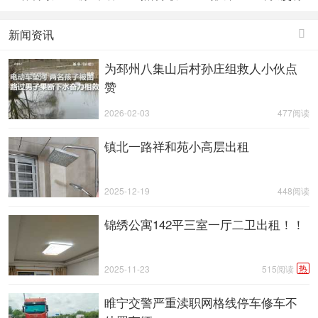
祥和苑房屋出租
运西中学学区房出租
新闻资讯

[招聘]招聘司机
为邳州八集山后村孙庄组救人小伙点
赞
2026-02-03
477阅读
镇北一路祥和苑小高层出租
2025-12-19
448阅读
锦绣公寓142平三室一厅二卫出租！！
热
2025-11-23
515阅读
睢宁交警严重渎职网格线停车修车不