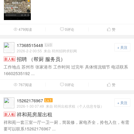
479阅读
0评论
赞



17368515448
Lv.0
+ 关注
2026-2-2 00:55
来自 邳州招聘求职网
招聘 （帮厨 服务员）
新人帖
工作地点 苏州市 张家港市 工作时间 过完年 具体情况细节 电话联系
16602535192 ...
767阅读
0评论
赞



15262176967
Lv.1
+ 关注
2026-1-30 07:49
来自 邳州出租求租（个人信息专版）
祥和苑房屋出租
新人帖
祥和苑一套三室一厅一卫一厨，简装修，家电齐全，拎包入住，有需
要可以联系15262176967 ...