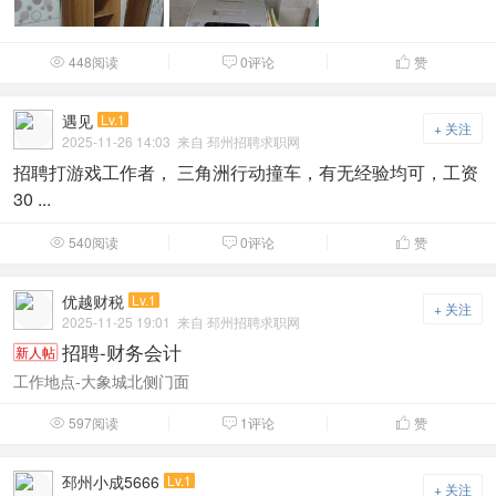
448阅读
0评论
赞



遇见
Lv.1
+ 关注
2025-11-26 14:03
来自 邳州招聘求职网
招聘打游戏工作者， 三角洲行动撞车，有无经验均可，工资
30 ...
540阅读
0评论
赞



优越财税
Lv.1
+ 关注
2025-11-25 19:01
来自 邳州招聘求职网
招聘-财务会计
新人帖
工作地点-大象城北侧门面
597阅读
1评论
赞



邳州小成5666
Lv.1
+ 关注