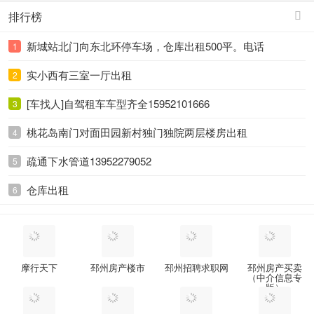
排行榜

新城站北门向东北环停车场，仓库出租500平。电话
1
18751670109沈。
实小西有三室一厅出租
2
[车找人]自驾租车车型齐全15952101666
3
桃花岛南门对面田园新村独门独院两层楼房出租
4
疏通下水管道13952279052
5
仓库出租
6
摩行天下
邳州房产楼市
邳州招聘求职网
邳州房产买卖
（中介信息专
版）