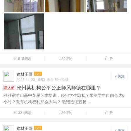
515阅读
0评论
赞



建材王哥
Lv.1
+ 关注
2025-11-23 16:53
来自 邳州杂谈
邳州某机构公平公正师风师德在哪里？
新人帖
驻驻宿羊山高中某星艺术培训，侵犯学生隐私？限制学生自由长达6
小时？教育机构权利那么大吗？ 诋毁造谣宣扬 ...
331阅读
0评论
赞



建材王哥
Lv.1
+ 关注