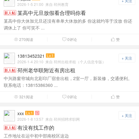
+ 关注
2026-1-5 21:00
来自 邳州教育
某高中元旦放假看合理吗你看
新人帖
某高中你大休加元旦还没有单单大休放的多 你这就约等于没放 你还
调休上了 你可笑不 ...
270阅读
0评论
赞



13813452321
Lv.1
+ 关注
2026-1-4 20:10
来自 邳州出租求租（个人信息专版）
邳州老华联附近有房出租
新人帖
中兴路窗帘城向北彩印厂宿舍出租，2室一厅，新装修，交通便利。
联系电话：13815386360 ...
321阅读
0评论
赞



xxx
Lv.1

+ 关注
2026-1-8 13:57
来自 邳州招聘求职网
有没有找工作的
新人帖
工作地址在运中初中部南校区这边