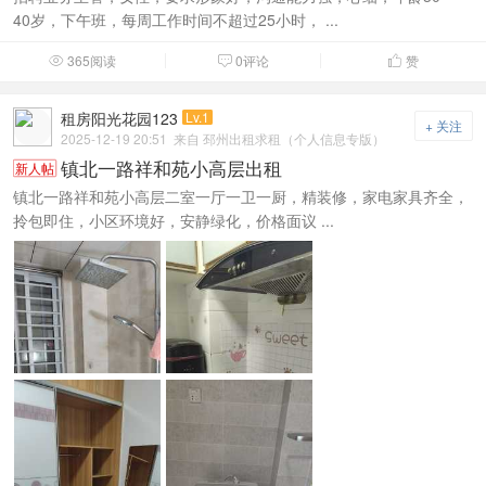
40岁，下午班，每周工作时间不超过25小时， ...
365阅读
0评论
赞



租房阳光花园123
Lv.1
+ 关注
2025-12-19 20:51
来自 邳州出租求租（个人信息专版）
镇北一路祥和苑小高层出租
新人帖
镇北一路祥和苑小高层二室一厅一卫一厨，精装修，家电家具齐全，
拎包即住，小区环境好，安静绿化，价格面议 ...