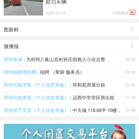
处罚车辆
热
2025-05-19
1028阅读
图新鲜

微播报

邳州杂谈 |
为邳州八集山后村孙庄组救人小伙点赞
02-03
邳州招聘求职网 |
招聘 （帮厨 服务员）
02-02
邳州出租求租（个人信息专版） |
祥和苑房屋出租
01-30
邳州出租求租（个人信息专版） |
运西中学学区房出租
01-12
邳州房产买卖（个人信息专版） |
中大城 118.69平 10楼，
01-06
三室